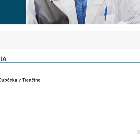
IA
Dubčeka
v Trenčíne