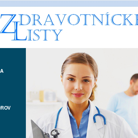
IA
OROV