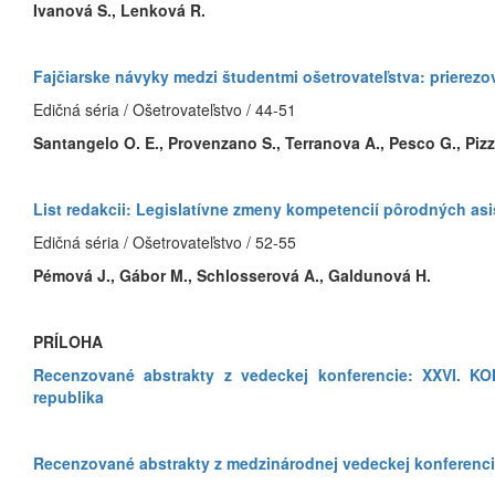
Ivanová S., Lenková R.
Fajčiarske návyky medzi študentmi ošetrovateľstva: prierezo
Edičná séria / Ošetrovateľstvo / 44-51
Santangelo O. E., Provenzano S., Terranova A., Pesco G., Pizza
List redakcii: Legislatívne zmeny kompetencií pôrodných as
Edičná séria / Ošetrovateľstvo / 52-55
Pémová J., Gábor M., Schlosserová A., Galdunová H.
PRÍLOHA
Recenzované abstrakty z vedeckej konferencie: XXVI.
republika
Recenzované abstrakty z medzinárodnej vedeckej konferenci