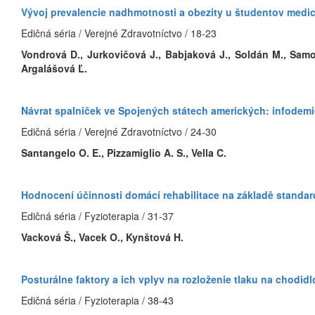
Vývoj prevalencie nadhmotnosti a obezity u študentov medi
Edičná séria / Verejné Zdravotníctvo / 18-23
Vondrová D., Jurkovičová J., Babjaková J., Soldán M., Samoh
Argalášová Ľ.
Návrat spalniček ve Spojených státech amerických: infodemio
Edičná séria / Verejné Zdravotníctvo / 24-30
Santangelo O. E., Pizzamiglio A. S., Vella C.
Hodnocení účinnosti domácí rehabilitace na základě standard
Edičná séria / Fyzioterapia / 31-37
Vacková Š., Vacek O., Kynštová H.
Posturálne faktory a ich vplyv na rozloženie tlaku na chodi
Edičná séria / Fyzioterapia / 38-43