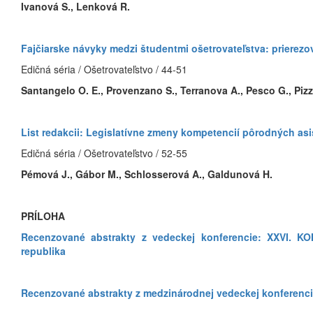
Ivanová S., Lenková R.
Fajčiarske návyky medzi študentmi ošetrovateľstva: prierezo
Edičná séria / Ošetrovateľstvo / 44-51
Santangelo O. E., Provenzano S., Terranova A., Pesco G., Pizza
List redakcii: Legislatívne zmeny kompetencií pôrodných as
Edičná séria / Ošetrovateľstvo / 52-55
Pémová J., Gábor M., Schlosserová A., Galdunová H.
PRÍLOHA
Recenzované abstrakty z vedeckej konferencie: XXVI.
republika
Recenzované abstrakty z medzinárodnej vedeckej konferenci