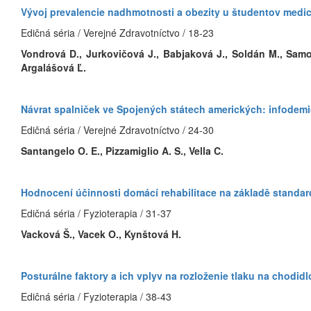
Vývoj prevalencie nadhmotnosti a obezity u študentov medi
Edičná séria / Verejné Zdravotníctvo / 18-23
Vondrová D., Jurkovičová J., Babjaková J., Soldán M., Samoh
Argalášová Ľ.
Návrat spalniček ve Spojených státech amerických: infodemio
Edičná séria / Verejné Zdravotníctvo / 24-30
Santangelo O. E., Pizzamiglio A. S., Vella C.
Hodnocení účinnosti domácí rehabilitace na základě standard
Edičná séria / Fyzioterapia / 31-37
Vacková Š., Vacek O., Kynštová H.
Posturálne faktory a ich vplyv na rozloženie tlaku na chodi
Edičná séria / Fyzioterapia / 38-43