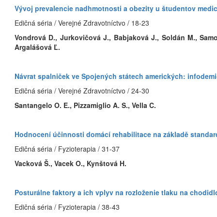
Vývoj prevalencie nadhmotnosti a obezity u študentov medi
Edičná séria / Verejné Zdravotníctvo / 18-23
Vondrová D., Jurkovičová J., Babjaková J., Soldán M., Samoh
Argalášová Ľ.
Návrat spalniček ve Spojených státech amerických: infodemio
Edičná séria / Verejné Zdravotníctvo / 24-30
Santangelo O. E., Pizzamiglio A. S., Vella C.
Hodnocení účinnosti domácí rehabilitace na základě standard
Edičná séria / Fyzioterapia / 31-37
Vacková Š., Vacek O., Kynštová H.
Posturálne faktory a ich vplyv na rozloženie tlaku na chodi
Edičná séria / Fyzioterapia / 38-43