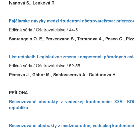
Ivanová S., Lenková R.
Fajčiarske návyky medzi študentmi ošetrovateľstva: prierezo
Edičná séria / Ošetrovateľstvo / 44-51
Santangelo O. E., Provenzano S., Terranova A., Pesco G., Pizza
List redakcii: Legislatívne zmeny kompetencií pôrodných as
Edičná séria / Ošetrovateľstvo / 52-55
Pémová J., Gábor M., Schlosserová A., Galdunová H.
PRÍLOHA
Recenzované abstrakty z vedeckej konferencie: XXVI.
republika
Recenzované abstrakty z medzinárodnej vedeckej konferenci