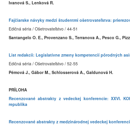
Ivanová S., Lenková R.
Fajčiarske návyky medzi študentmi ošetrovateľstva: prierezo
Edičná séria / Ošetrovateľstvo / 44-51
Santangelo O. E., Provenzano S., Terranova A., Pesco G., Pizza
List redakcii: Legislatívne zmeny kompetencií pôrodných as
Edičná séria / Ošetrovateľstvo / 52-55
Pémová J., Gábor M., Schlosserová A., Galdunová H.
PRÍLOHA
Recenzované abstrakty z vedeckej konferencie: XXVI.
republika
Recenzované abstrakty z medzinárodnej vedeckej konferenci