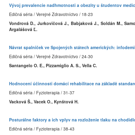
Vývoj prevalencie nadhmotnosti a obezity u študentov medi
Edičná séria / Verejné Zdravotníctvo / 18-23
Vondrová D., Jurkovičová J., Babjaková J., Soldán M., Samoh
Argalášová Ľ.
Návrat spalniček ve Spojených státech amerických: infodemio
Edičná séria / Verejné Zdravotníctvo / 24-30
Santangelo O. E., Pizzamiglio A. S., Vella C.
Hodnocení účinnosti domácí rehabilitace na základě standard
Edičná séria / Fyzioterapia / 31-37
Vacková Š., Vacek O., Kynštová H.
Posturálne faktory a ich vplyv na rozloženie tlaku na chodi
Edičná séria / Fyzioterapia / 38-43