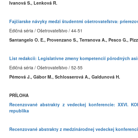
Ivanová S., Lenková R.
Fajčiarske návyky medzi študentmi ošetrovateľstva: prierezo
Edičná séria / Ošetrovateľstvo / 44-51
Santangelo O. E., Provenzano S., Terranova A., Pesco G., Pizza
List redakcii: Legislatívne zmeny kompetencií pôrodných as
Edičná séria / Ošetrovateľstvo / 52-55
Pémová J., Gábor M., Schlosserová A., Galdunová H.
PRÍLOHA
Recenzované abstrakty z vedeckej konferencie: XXVI.
republika
Recenzované abstrakty z medzinárodnej vedeckej konferenci