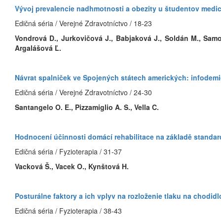
Vývoj prevalencie nadhmotnosti a obezity u študentov medi
Edičná séria / Verejné Zdravotníctvo / 18-23
Vondrová D., Jurkovičová J., Babjaková J., Soldán M., Samoh
Argalášová Ľ.
Návrat spalniček ve Spojených státech amerických: infodemio
Edičná séria / Verejné Zdravotníctvo / 24-30
Santangelo O. E., Pizzamiglio A. S., Vella C.
Hodnocení účinnosti domácí rehabilitace na základě standard
Edičná séria / Fyzioterapia / 31-37
Vacková Š., Vacek O., Kynštová H.
Posturálne faktory a ich vplyv na rozloženie tlaku na chodi
Edičná séria / Fyzioterapia / 38-43