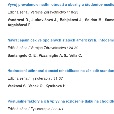
Vývoj prevalencie nadhmotnosti a obezity u študentov medi
Edičná séria / Verejné Zdravotníctvo / 18-23
Vondrová D., Jurkovičová J., Babjaková J., Soldán M., Samoh
Argalášová Ľ.
Návrat spalniček ve Spojených státech amerických: infodemio
Edičná séria / Verejné Zdravotníctvo / 24-30
Santangelo O. E., Pizzamiglio A. S., Vella C.
Hodnocení účinnosti domácí rehabilitace na základě standard
Edičná séria / Fyzioterapia / 31-37
Vacková Š., Vacek O., Kynštová H.
Posturálne faktory a ich vplyv na rozloženie tlaku na chodi
Edičná séria / Fyzioterapia / 38-43