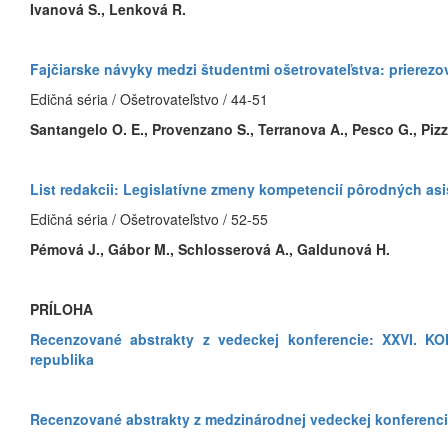
Ivanová S., Lenková R.
Fajčiarske návyky medzi študentmi ošetrovateľstva: prierezo
Edičná séria / Ošetrovateľstvo / 44-51
Santangelo O. E., Provenzano S., Terranova A., Pesco G., Pizza
List redakcii: Legislatívne zmeny kompetencií pôrodných as
Edičná séria / Ošetrovateľstvo / 52-55
Pémová J., Gábor M., Schlosserová A., Galdunová H.
PRÍLOHA
Recenzované abstrakty z vedeckej konferencie: XXVI.
republika
Recenzované abstrakty z medzinárodnej vedeckej konferenci