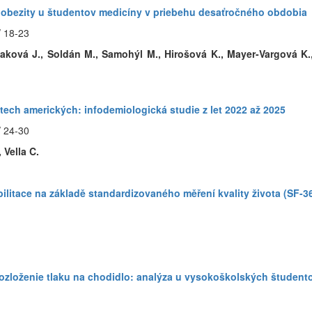
 obezity u študentov medicíny v priebehu desaťročného obdobia
/ 18-23
aková J., Soldán M., Samohýl M., Hirošová K., Mayer-Vargová K.,
tech amerických: infodemiologická studie z let 2022 až 2025
/ 24-30
 Vella C.
litace na základě standardizovaného měření kvality života (SF-3
 rozloženie tlaku na chodidlo: analýza u vysokoškolských študent