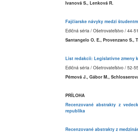
Ivanová S., Lenková R.
Fajčiarske návyky medzi študentmi
Edičná séria / Ošetrovateľstvo / 44-5
Santangelo O. E., Provenzano S., Te
List redakcii: Legislatívne zmeny
Edičná séria / Ošetrovateľstvo / 52-5
Pémová J., Gábor M., Schlosserov
PRÍLOHA
Recenzované abstrakty z vedec
republika
Recenzované abstrakty z medzinár