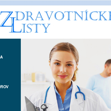
IA
OROV