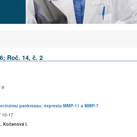
6; Roč. 14, č. 2
/ 9
arcinómu pankreasu: expresia MMP-11 a MMP-7
/ 10-17
., Kočanová I.