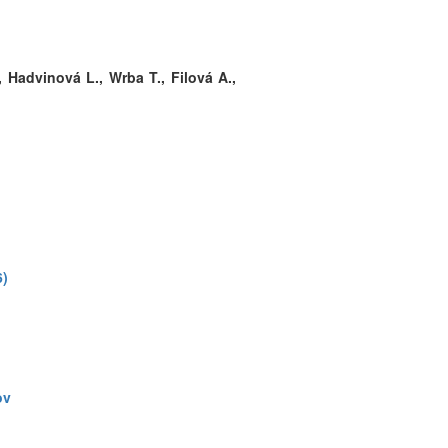
 Hadvinová L., Wrba T., Filová A.,
6)
ov