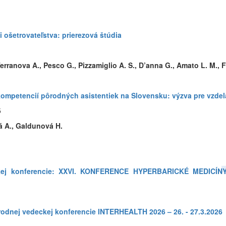
 ošetrovateľstva: prierezová štúdia
1
rranova A., Pesco G., Pizzamiglio A. S., D’anna G., Amato L. M., Fa
 kompetencií pôrodných asistentiek na Slovensku: výzva pre vzde
5
á A., Galdunová H.
kej konferencie: XXVI. KONFERENCE HYPERBARICKÉ MEDICÍNY
odnej vedeckej konferencie INTERHEALTH 2026 – 26. - 27.3.2026