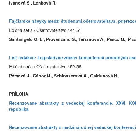
Ivanová S., Lenková R.
Fajčiarske návyky medzi študentmi ošetrovateľstva: prierezo
Edičná séria / Ošetrovateľstvo / 44-51
Santangelo O. E., Provenzano S., Terranova A., Pesco G., Pizza
List redakcii: Legislatívne zmeny kompetencií pôrodných as
Edičná séria / Ošetrovateľstvo / 52-55
Pémová J., Gábor M., Schlosserová A., Galdunová H.
PRÍLOHA
Recenzované abstrakty z vedeckej konferencie: XXVI.
republika
Recenzované abstrakty z medzinárodnej vedeckej konferenci