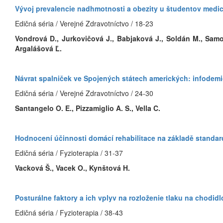
Vývoj prevalencie nadhmotnosti a obezity u študentov medi
Edičná séria / Verejné Zdravotníctvo / 18-23
Vondrová D., Jurkovičová J., Babjaková J., Soldán M., Samoh
Argalášová Ľ.
Návrat spalniček ve Spojených státech amerických: infodemio
Edičná séria / Verejné Zdravotníctvo / 24-30
Santangelo O. E., Pizzamiglio A. S., Vella C.
Hodnocení účinnosti domácí rehabilitace na základě standard
Edičná séria / Fyzioterapia / 31-37
Vacková Š., Vacek O., Kynštová H.
Posturálne faktory a ich vplyv na rozloženie tlaku na chodi
Edičná séria / Fyzioterapia / 38-43