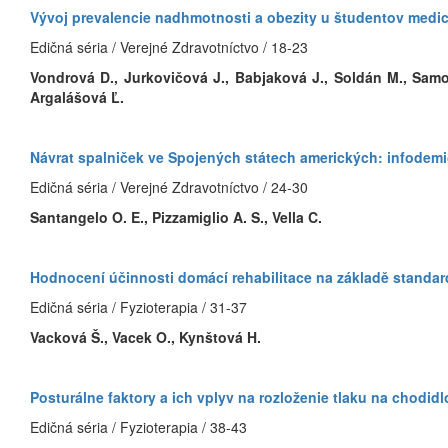
Vývoj prevalencie nadhmotnosti a obezity u študentov medi
Edičná séria / Verejné Zdravotníctvo / 18-23
Vondrová D., Jurkovičová J., Babjaková J., Soldán M., Samoh
Argalášová Ľ.
Návrat spalniček ve Spojených státech amerických: infodemio
Edičná séria / Verejné Zdravotníctvo / 24-30
Santangelo O. E., Pizzamiglio A. S., Vella C.
Hodnocení účinnosti domácí rehabilitace na základě standard
Edičná séria / Fyzioterapia / 31-37
Vacková Š., Vacek O., Kynštová H.
Posturálne faktory a ich vplyv na rozloženie tlaku na chodi
Edičná séria / Fyzioterapia / 38-43