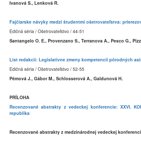
Ivanová S., Lenková R.
Fajčiarske návyky medzi študentmi ošetrovateľstva: prierezo
Edičná séria / Ošetrovateľstvo / 44-51
Santangelo O. E., Provenzano S., Terranova A., Pesco G., Pizza
List redakcii: Legislatívne zmeny kompetencií pôrodných as
Edičná séria / Ošetrovateľstvo / 52-55
Pémová J., Gábor M., Schlosserová A., Galdunová H.
PRÍLOHA
Recenzované abstrakty z vedeckej konferencie: XXVI.
republika
Recenzované abstrakty z medzinárodnej vedeckej konferenci