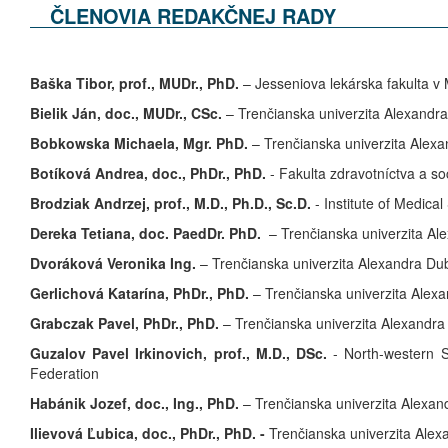
ČLENOVIA REDAKČNEJ RADY
Baška Tibor, prof., MUDr., PhD.
– Jesseniova lekárska fakulta v
Bielik Ján, doc., MUDr., CSc.
– Trenčianska univerzita Alexandr
Bobkowska Michaela, Mgr. PhD.
– Trenčianska univerzita Alex
Botíková Andrea, doc., PhDr., PhD.
- Fakulta zdravotníctva a so
Brodziak Andrzej, prof., M.D., Ph.D., Sc.D.
- Institute of Medica
Dereka
Tetiana, doc. PaedDr. PhD.
– Trenčianska univerzita Ale
Dvoráková Veronika Ing.
– Trenčianska univerzita Alexandra Dub
Gerlichová Katarína, PhDr., PhD.
– Trenčianska univerzita Alexa
Grabczak Pavel,
PhDr., PhD.
– Trenčianska univerzita Alexandra
Guzalov Pavel Irkinovich, prof., M.D.
, DSc.
- North-western S
Federation
Habánik Jozef, doc., Ing., PhD.
– Trenčianska univerzita Alexan
Ilievová Ľubica, doc., PhDr., PhD. -
Trenčianska univerzita Alex