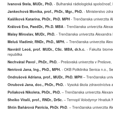
Ivanová Stela, MUDr., PhD.
- Bulharská rádiologická spoločnosť
Jankechová Monika, prof., PhDr., Mgr., PhD.
- Ministerstvo zdr
Kašlíková Katarína, PhDr., PhD. MPH
- Trenčianska univerzita 
Králová Eva, PaedDr., Ph.D. MBA
- Trenčianska univerzita Alex
Malay Miroslav, MUDr., PhD.
- Trenčianska univerzita Alexandra
Meluš Vladimír, RNDr., PhD., MPH.
– Trenčianska univerzita Ale
Navrátil Leoš, prof. MUDr., CSc. MBA, dr.h.c.
- Fakulta biomed
republika
Nechvátal Pavol , PhDr., PhD.
- Prešovská univerzita v Prešove,
Netriová Jana, Ing., PhD., MPH.
- OKB Poliklinika Senica n.o., S
Ondrušová Adriana, prof., MUDr., PhD.
MPH
– Trenčianska univ
Otrubová Jana, doc., PhDr., PhD.
- Vysoká škola zdravotníctva a
Poliaková Nikoleta, PhDr., PhD.
– Trenčianska univerzita Alexa
Sheiko Vitalii,
prof., RNDr.,
DrSc.
– Ternopil Volodymyr Hnatiuk N
Shtin Baňárová Patrícia, PhDr.
PhD
. – Trenčianska univerzita A