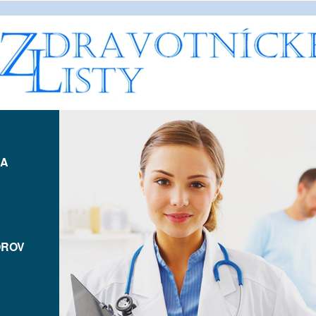
IA
OROV