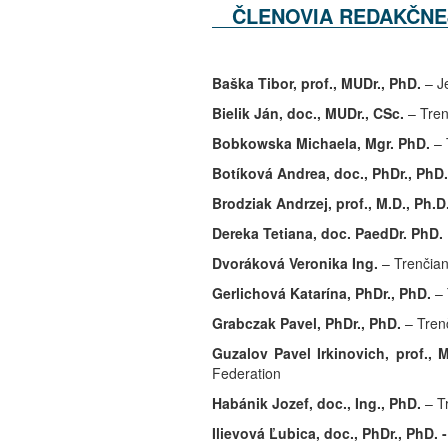
ČLENOVIA REDAKČNE
Baška Tibor, prof., MUDr., PhD.
– J
Bielik Ján, doc., MUDr., CSc.
– Tren
Bobkowska Michaela, Mgr. PhD.
– 
Botíková Andrea, doc., PhDr., PhD
Brodziak Andrzej, prof., M.D., Ph.D.
Dereka
Tetiana, doc. PaedDr. PhD.
Dvoráková Veronika Ing.
– Trenčian
Gerlichová Katarína, PhDr., PhD.
– 
Grabczak Pavel,
PhDr., PhD.
– Trenč
Guzalov Pavel Irkinovich, prof., M
Federation
Habánik Jozef, doc., Ing., PhD.
– T
Ilievová Ľubica, doc., PhDr., PhD. 