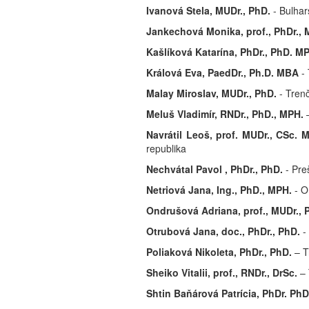
Ivanová Stela, MUDr., PhD.
- Bulha
Jankechová Monika, prof., PhDr., 
Kašlíková Katarína, PhDr., PhD. 
Králová Eva, PaedDr., Ph.D. MBA
-
Malay Miroslav, MUDr., PhD.
- Trenč
Meluš Vladimír, RNDr., PhD., MPH.
Navrátil Leoš, prof. MUDr., CSc. M
republika
Nechvátal Pavol , PhDr., PhD.
- Pre
Netriová Jana, Ing., PhD., MPH.
- O
Ondrušová Adriana, prof., MUDr.,
Otrubová Jana, doc., PhDr., PhD.
-
Poliaková Nikoleta, PhDr., PhD.
– T
Sheiko Vitalii,
prof., RNDr.,
DrSc.
– 
Shtin Baňárová Patrícia, PhDr.
PhD