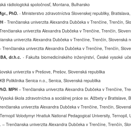
rská rádiologická spoločnosť, Montana, Bulharsko
Mgr., PhD.
- Ministerstvo zdravotníctva Slovenskej republiky, Bratislava
MPH
- Trenčianska univerzita Alexandra Dubčeka v Trenčíne, Trenčín, Sl
 Trenčianska univerzita Alexandra Dubčeka v Trenčíne, Trenčín, Sloven
ianska univerzita Alexandra Dubčeka v Trenčíne, Trenčín, Slovenská r
– Trenčianska univerzita Alexandra Dubčeka v Trenčíne, Trenčín, Slov
BA, dr.h.c.
- Fakulta biomedicínského inženýrství, České vysoké uče
šovská univerzita v Prešove, Prešov, Slovenská republika
KB Poliklinika Senica n.o., Senica, Slovenská republika
 PhD.
MPH
– Trenčianska univerzita Alexandra Dubčeka v Trenčíne, Tre
 Vysoká škola zdravotníctva a sociálnej práce sv. Alžbety v Bratislave, 
renčianska univerzita Alexandra Dubčeka v Trenčíne, Trenčín, Slovens
Ternopil Volodymyr Hnatiuk National Pedagogical University, Ternopil, 
. – Trenčianska univerzita Alexandra Dubčeka v Trenčíne, Trenčín, Sl