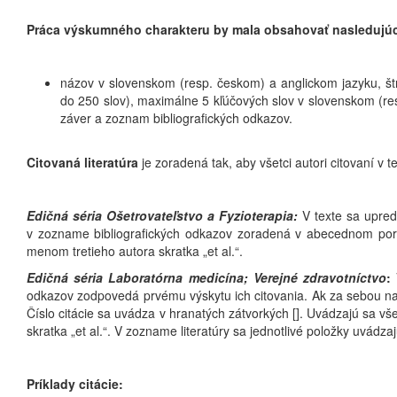
Práca výskumného charakteru by mala obsahovať nasledujúc
názov v slovenskom (resp. českom) a anglickom jazyku, št
do 250 slov), maximálne 5 kľúčových slov v slovenskom (resp
záver a zoznam bibliografických odkazov.
Citovaná literatúra
je zoradená tak, aby všetci autori citovaní v
Edičná séria Ošetrovateľstvo a Fyzioterapia:
V texte sa upred
v zozname bibliografických odkazov zoradená v abecednom pora
menom tretieho autora skratka „et al.“.
Edičná séria Laboratórna medicína; Verejné zdravotníctvo
:
V
odkazov zodpovedá prvému výskytu ich citovania. Ak za sebou nasl
Číslo citácie sa uvádza v hranatých zátvorkých []. Uvádzajú sa v
skratka „et al.“. V zozname literatúry sa jednotlivé položky uvádz
Príklady citácie: