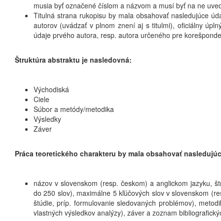
musia byť označené číslom a názvom a musí byť na ne uveden
Titulná strana rukopisu by mala obsahovať nasledujúce úd
autorov (uvádzať v plnom znení aj s titulmi), oficiálny ú
údaje prvého autora, resp. autora určeného pre korešponde
Štruktúra abstraktu je nasledovná:
Východiská
Ciele
Súbor a metódy/metodika
Výsledky
Záver
Práca teoretického charakteru by mala obsahovať nasledujúc
názov v slovenskom (resp. českom) a anglickom jazyku, št
do 250 slov), maximálne 5 kľúčových slov v slovenskom (res
štúdie, príp. formulovanie sledovaných problémov), metodi
vlastných výsledkov analýzy), záver a zoznam bibliografick