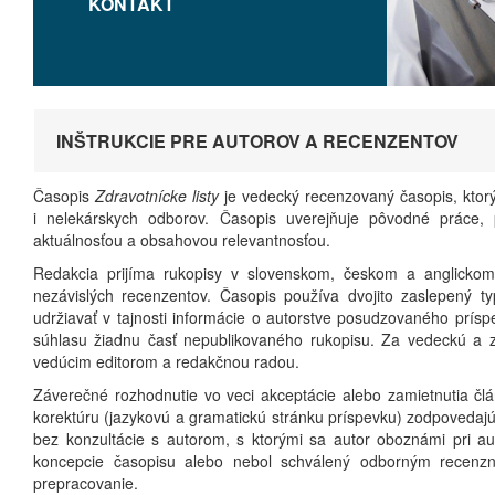
KONTAKT
INŠTRUKCIE PRE AUTOROV A RECENZENTOV
Časopis
Zdravotnícke listy
je vedecký recenzovaný časopis, ktorý
i nelekárskych odborov. Časopis uverejňuje pôvodné práce, p
aktuálnosťou a obsahovou relevantnosťou.
Redakcia prijíma rukopisy v slovenskom, českom a anglickom
nezávislých recenzentov. Časopis používa dvojito zaslepený 
udržiavať v tajnosti informácie o autorstve posudzovaného prí
súhlasu žiadnu časť nepublikovaného rukopisu. Za vedeckú a 
vedúcim editorom a redakčnou radou.
Záverečné rozhodnutie vo veci akceptácie alebo zamietnutia člá
korektúru (jazykovú a gramatickú stránku príspevku) zodpovedajú 
bez konzultácie s autorom, s ktorými sa autor oboznámi pri au
koncepcie časopisu alebo nebol schválený odborným recenzn
prepracovanie.