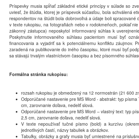
Príspevky musia spĺňať základné etické princípy v súlade so zver
uviesť, že štúdia, ktorej je príspevok súčasťou, bola schválená et
respondentov na štúdii bola dobrovoľná a údaje boli spracované 
v texte rukopisu, na fotografiách nebo v rodokmeňoch, pokiaľ nie
zákonný zástupca) neposkytol informovaný súhlas k uverejneni
Poskytnutie informovaného súhlasu pacientom musí byť oznám
financovania a vyjadriť sa k potenciálnemu konfliktu záujmov.
zaradená na publikovanie do iného časopisu, ktoré musí byť podp
sa stávajú trvalým vlastníctvom časopisu a bez písomného súhla
Formálna stránka rukopisu:
rozsah rukopisu je obmedzený na 12 normostrán (21 600 z
Odporúčané nastavenie pre MS Word - abstrakt: typ písma 
cm, zarovnanie doľava, nedeliť slová.
Odporúčané nastavenie pre MS Word – vlastný text: typ pí
2,5 cm, zarovnanie doľava, nedeliť slová.
V texte nepoužívať tučné písmo (bold) a kurzívu (okre
jednotlivých častí, názvy tabuliek a obrázkov.
Tabuľky, obrázky a grafy musia byť umiestnené na príslušn