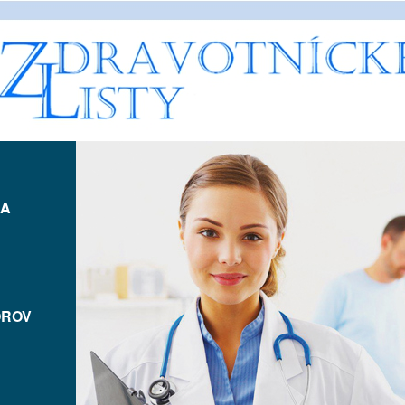
IA
OROV