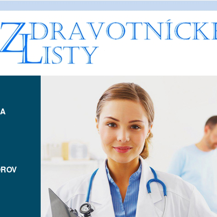
IA
OROV