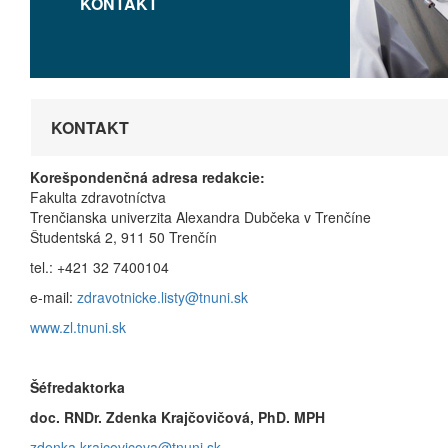
KONTAKT
KONTAKT
Korešpondenčná adresa redakcie:
Fakulta zdravotníctva
Trenčianska univerzita Alexandra Dubčeka v Trenčíne
Študentská 2, 911 50 Trenčín
tel.: +421 32 7400104
e-mail:
zdravotnicke.listy@tnuni.sk
www.zl.tnuni.sk
Šéfredaktorka
doc. RNDr. Zdenka Krajčovičová, PhD. MPH
zdenka.krajcovicova@tnuni.sk