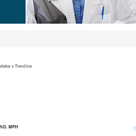
otníctva
 Dubčeka v Trenčíne
1 50 Trenčín
PhD. MPH