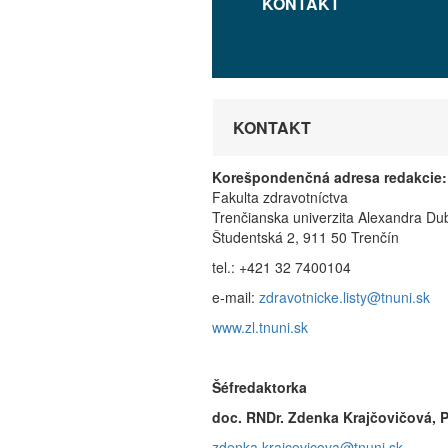
KONTAKT
KONTAKT
Korešpondenčná adresa redakcie:
Fakulta zdrav
Trenčianska univerzita Alexandra
Študentská 2, 91
tel.: +421 32 7400104
e-mail:
zdravotnicke.listy@tnuni.sk
www.zl.tnuni.sk
Šéfredaktorka
doc. RNDr. Zdenka Krajčovičová, 
zdenka.krajcovicova@tnuni.sk