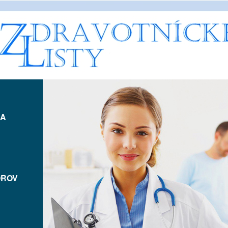
IA
OROV