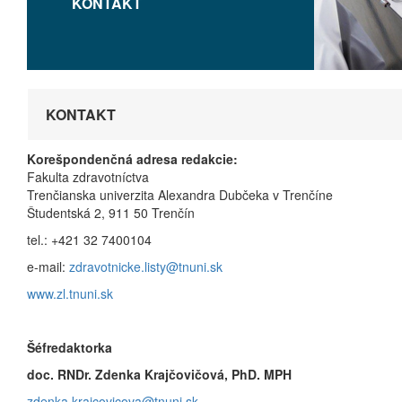
KONTAKT
KONTAKT
Korešpondenčná adresa redakcie:
Fakulta zdravotníctva
Trenčianska univerzita Alexandra Dubčeka v Trenčíne
Študentská 2, 911 50 Trenčín
tel.: +421 32 7400104
e-mail:
zdravotnicke.listy@tnuni.sk
www.zl.tnuni.sk
Šéfredaktorka
doc. RNDr. Zdenka Krajčovičová, PhD. MPH
zdenka.krajcovicova@tnuni.sk