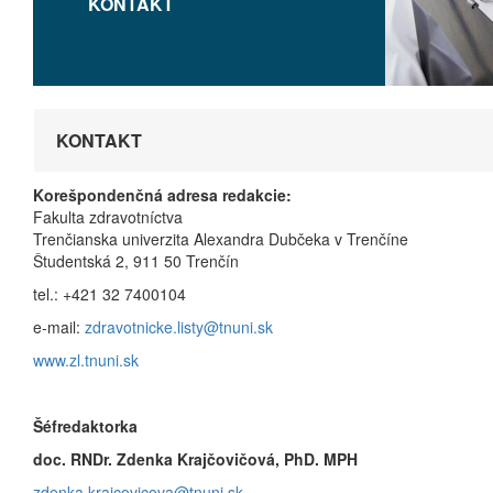
KONTAKT
KONTAKT
Korešpondenčná adresa redakcie:
Fakulta zdravotníctva
Trenčianska univerzita Alexandra Dubčeka v Trenčíne
Študentská 2, 911 50 Trenčín
tel.: +421 32 7400104
e-mail:
zdravotnicke.listy@tnuni.sk
www.zl.tnuni.sk
Šéfredaktorka
doc. RNDr. Zdenka Krajčovičová, PhD. MPH
zdenka.krajcovicova@tnuni.sk