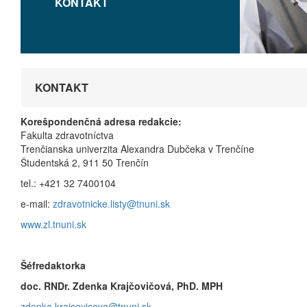
KONTAKT
KONTAKT
Korešpondenčná adresa redakcie:
Fakulta zdravotníctva
Trenčianska univerzita Alexandra Dubčeka v Trenčíne
Študentská 2, 911 50 Trenčín
tel.: +421 32 7400104
e-mail:
zdravotnicke.listy@tnuni.sk
www.zl.tnuni.sk
Šéfredaktorka
doc. RNDr. Zdenka Krajčovičová, PhD. MPH
zdenka.krajcovicova@tnuni.sk