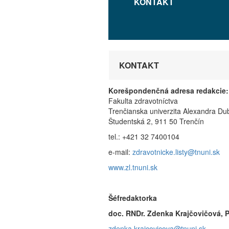
KONTAKT
KONTAKT
Korešpondenčná adresa redakcie:
Fakulta zdrav
Trenčianska univerzita Alexandra
Študentská 2, 91
tel.: +421 32 7400104
e-mail:
zdravotnicke.listy@tnuni.sk
www.zl.tnuni.sk
Šéfredaktorka
doc. RNDr. Zdenka Krajčovičová, 
zdenka.krajcovicova@tnuni.sk