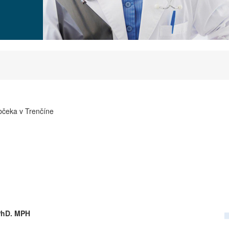
otníctva
 Dubčeka v Trenčíne
1 50 Trenčín
PhD. MPH