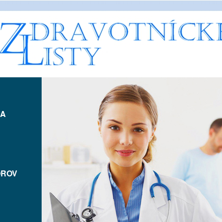
IA
OROV