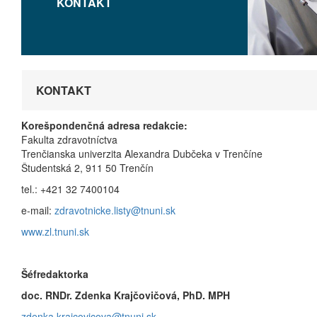
KONTAKT
KONTAKT
Korešpondenčná adresa redakcie:
Fakulta zdravotníctva
Trenčianska univerzita Alexandra Dubčeka v Trenčíne
Študentská 2, 911 50 Trenčín
tel.: +421 32 7400104
e-mail:
zdravotnicke.listy@tnuni.sk
www.zl.tnuni.sk
Šéfredaktorka
doc. RNDr. Zdenka Krajčovičová, PhD. MPH
zdenka.krajcovicova@tnuni.sk