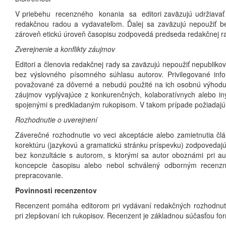
V priebehu recenzného konania sa editori zaväzujú udržiavať v
redakčnou radou a vydavateľom. Ďalej sa zaväzujú nepoužiť b
zároveň etickú úroveň časopisu zodpovedá predseda redakčnej r
Zverejnenie a konflikty záujmov
Editori a členovia redakčnej rady sa zaväzujú nepoužiť nepublik
bez výslovného písomného súhlasu autorov. Privilegované inf
považované za dôverné a nebudú použité na ich osobnú výhodu. E
záujmov vyplývajúce z konkurenčných, kolaboratívnych alebo iný
spojenými s predkladaným rukopisom. V takom prípade požiadajú
Rozhodnutie o uverejnení
Záverečné rozhodnutie vo veci akceptácie alebo zamietnutia člá
korektúru (jazykovú a gramatickú stránku príspevku) zodpovedajú 
bez konzultácie s autorom, s ktorými sa autor oboznámi pri au
koncepcie časopisu alebo nebol schválený odborným recenzn
prepracovanie.
Povinnosti recenzentov
Recenzent pomáha editorom pri vydávaní redakčných rozhodnut
pri zlepšovaní ich rukopisov. Recenzent je základnou súčasťou fo