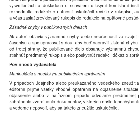
vysvetleniach a dokladoch o schválení etickými komisiami inš
rozhodnutia redakcie o nutnosti uskutočniť revízie v rukopise, 
a včas zaslať zrevidovaný rukopis do redakcie na opätovné posú
Zásadné chyby v publikovaných dielach
Ak autori objavia významné chyby alebo nepresnosti vo svojej v
časopisu a spolupracovať s ňou, aby buď napravili zistenú chybu 
od tretej strany, že publikované dielo obsahuje významnú chybu
stiahnúť predmetný rukopis alebo poskytnúť redakcii dôkaz o správn
Povinnosti vydavateľa
Manipulácia s neetickým publikačným správaním
V prípadoch údajného alebo preukázaného vedeckého zneužitia, 
editormi prijme všetky vhodné opatrenia na objasnenie situác
objasnenie alebo v najťažšom prípade odvolanie predmetnej p
zabránenie zverejnenia dokumentov, v ktorých došlo k pochybeniu
a vedome nepovolí, aby sa takéto zneužitie uskutočnilo.