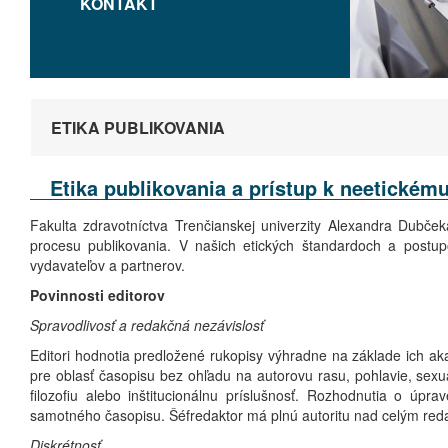
KONTAKT
ETIKA PUBLIKOVANIA
Etika publikovania a prístup k neetické
Fakulta zdravotníctva Trenčianskej univerzity Alexandra Dubče
procesu publikovania. V našich etických štandardoch a postu
vydavateľov a partnerov.
Povinnosti editorov
Spravodlivosť a redakčná nezávislosť
Editori hodnotia predložené rukopisy výhradne na základe ich aka
pre oblasť časopisu bez ohľadu na autorovu rasu, pohlavie, sexuá
filozofiu alebo inštitucionálnu príslušnosť. Rozhodnutia o úp
samotného časopisu. Šéfredaktor má plnú autoritu nad celým re
Diskrétnosť