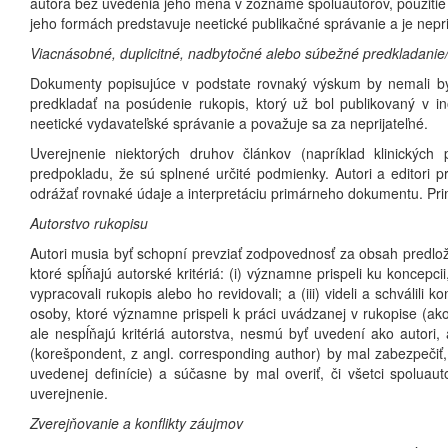
autora bez uvedenia jeho mena v zozname spoluautorov, použitie
jeho formách predstavuje neetické publikačné správanie a je nepri
Viacnásobné, duplicitné, nadbytočné alebo súbežné predkladanie
Dokumenty popisujúce v podstate rovnaký výskum by nemali byť 
predkladať na posúdenie rukopis, ktorý už bol publikovaný v 
neetické vydavateľské správanie a považuje sa za neprijateľné.
Uverejnenie niektorých druhov článkov (napríklad klinických
predpokladu, že sú splnené určité podmienky. Autori a editori 
odrážať rovnaké údaje a interpretáciu primárneho dokumentu. Pri
Autorstvo rukopisu
Autori musia byť schopní prevziať zodpovednosť za obsah predlože
ktoré spĺňajú autorské kritériá: (i) významne prispeli ku koncepcii,
vypracovali rukopis alebo ho revidovali; a (iii) videli a schválil
osoby, ktoré významne prispeli k práci uvádzanej v rukopise (ak
ale nespĺňajú kritériá autorstva, nesmú byť uvedení ako autori
(korešpondent, z angl. corresponding author) by mal zabezpečiť,
uvedenej definície) a súčasne by mal overiť, či všetci spoluauto
uverejnenie.
Zverejňovanie a konflikty záujmov