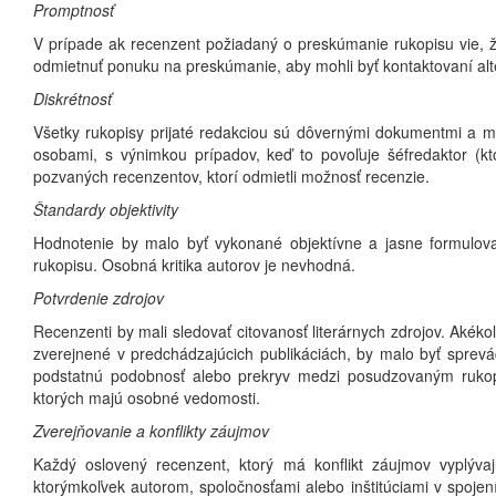
Promptnosť
V prípade ak recenzent požiadaný o preskúmanie rukopisu vie, 
odmietnuť ponuku na preskúmanie, aby mohli byť kontaktovaní alte
Diskrétnosť
Všetky rukopisy prijaté redakciou sú dôvernými dokumentmi a m
osobami, s výnimkou prípadov, keď to povoľuje šéfredaktor (kto
pozvaných recenzentov, ktorí odmietli možnosť recenzie.
Štandardy objektivity
Hodnotenie by malo byť vykonané objektívne a jasne formulova
rukopisu. Osobná kritika autorov je nevhodná.
Potvrdenie zdrojov
Recenzenti by mali sledovať citovanosť literárnych zdrojov. Aké
zverejnené v predchádzajúcich publikáciách, by malo byť sprevá
podstatnú podobnosť alebo prekryv medzi posudzovaným ruko
ktorých majú osobné vedomosti.
Zverejňovanie a konflikty záujmov
Každý oslovený recenzent, ktorý má konflikt záujmov vyplýva
ktorýmkoľvek autorom, spoločnosťami alebo inštitúciami v spo