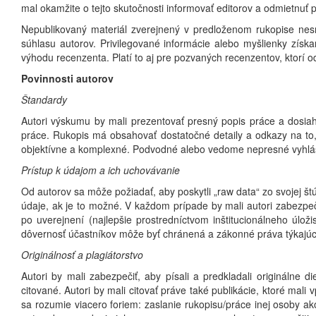
mal okamžite o tejto skutočnosti informovať editorov a odmietnuť 
Nepublikovaný materiál zverejnený v predloženom rukopise ne
súhlasu autorov. Privilegované informácie alebo myšlienky zí
výhodu recenzenta. Platí to aj pre pozvaných recenzentov, ktorí o
Povinnosti autorov
Štandardy
Autori výskumu by mali prezentovať presný popis práce a dosia
práce. Rukopis má obsahovať dostatočné detaily a odkazy na to,
objektívne a komplexné. Podvodné alebo vedome nepresné vyhláse
Prístup k údajom a ich uchovávanie
Od autorov sa môže požiadať, aby poskytli „raw data“ zo svojej št
údaje, ak je to možné. V každom prípade by mali autori zabezpe
po uverejnení (najlepšie prostredníctvom inštitucionálneho úlo
dôvernosť účastníkov môže byť chránená a zákonné práva týkajúc
Originálnosť a plagiátorstvo
Autori by mali zabezpečiť, aby písali a predkladali originálne d
citované. Autori by mali citovať práve také publikácie, ktoré mal
sa rozumie viacero foriem: zaslanie rukopisu/práce inej osoby ak