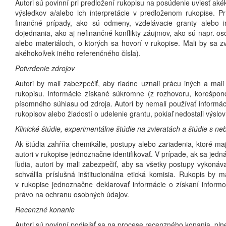
Autori sú povinní pri predložení rukopisu na posúdenie uviesť aké
výsledkov a/alebo ich interpretácie v predloženom rukopise. Prí
finančné prípady, ako sú odmeny, vzdelávacie granty alebo in
dojednania, ako aj nefinančné konflikty záujmov, ako sú napr. 
alebo materiáloch, o ktorých sa hovorí v rukopise. Mali by sa zv
akéhokoľvek iného referenčného čísla).
Potvrdenie zdrojov
Autori by mali zabezpečiť, aby riadne uznali prácu iných a mali
rukopisu. Informácie získané súkromne (z rozhovoru, korešpon
písomného súhlasu od zdroja. Autori by nemali používať informá
rukopisov alebo žiadostí o udelenie grantu, pokiaľ nedostali výsl
Klinické štúdie, experimentálne štúdie na zvieratách a štúdie s 
Ak štúdia zahŕňa chemikálie, postupy alebo zariadenia, ktoré m
autori v rukopise jednoznačne identifikovať. V prípade, ak sa jedná
ľudia, autori by mali zabezpečiť, aby sa všetky postupy vykonáv
schválila príslušná inštitucionálna etická komisia. Rukopis by 
v rukopise jednoznačne deklarovať informácie o získaní inform
právo na ochranu osobných údajov.
Recenzné konanie
Autori sú povinní podieľať sa na procese recenzného konania, pln