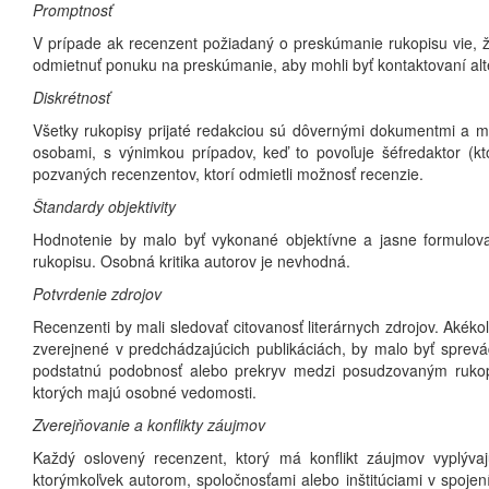
Promptnosť
V prípade ak recenzent požiadaný o preskúmanie rukopisu vie, 
odmietnuť ponuku na preskúmanie, aby mohli byť kontaktovaní alte
Diskrétnosť
Všetky rukopisy prijaté redakciou sú dôvernými dokumentmi a m
osobami, s výnimkou prípadov, keď to povoľuje šéfredaktor (kto
pozvaných recenzentov, ktorí odmietli možnosť recenzie.
Štandardy objektivity
Hodnotenie by malo byť vykonané objektívne a jasne formulova
rukopisu. Osobná kritika autorov je nevhodná.
Potvrdenie zdrojov
Recenzenti by mali sledovať citovanosť literárnych zdrojov. Aké
zverejnené v predchádzajúcich publikáciách, by malo byť sprevá
podstatnú podobnosť alebo prekryv medzi posudzovaným ruko
ktorých majú osobné vedomosti.
Zverejňovanie a konflikty záujmov
Každý oslovený recenzent, ktorý má konflikt záujmov vyplýva
ktorýmkoľvek autorom, spoločnosťami alebo inštitúciami v spo