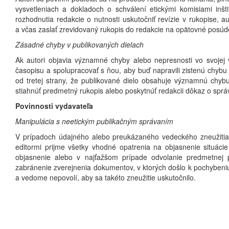
vysvetleniach a dokladoch o schválení etickými komisiami inš
rozhodnutia redakcie o nutnosti uskutočniť revízie v rukopise, 
a včas zaslať zrevidovaný rukopis do redakcie na opätovné posú
Zásadné chyby v publikovaných dielach
Ak autori objavia významné chyby alebo nepresnosti vo svojej v
časopisu a spolupracovať s ňou, aby buď napravili zistenú chybu 
od tretej strany, že publikované dielo obsahuje významnú chybu
stiahnúť predmetný rukopis alebo poskytnúť redakcii dôkaz o správn
Povinnosti vydavateľa
Manipulácia s neetickým publikačným správaním
V prípadoch údajného alebo preukázaného vedeckého zneužitia, 
editormi prijme všetky vhodné opatrenia na objasnenie situác
objasnenie alebo v najťažšom prípade odvolanie predmetnej p
zabránenie zverejnenia dokumentov, v ktorých došlo k pochybeniu
a vedome nepovolí, aby sa takéto zneužitie uskutočnilo.