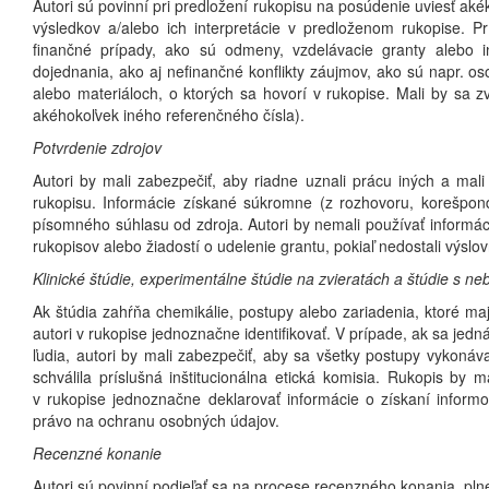
Autori sú povinní pri predložení rukopisu na posúdenie uviesť aké
výsledkov a/alebo ich interpretácie v predloženom rukopise. Prí
finančné prípady, ako sú odmeny, vzdelávacie granty alebo in
dojednania, ako aj nefinančné konflikty záujmov, ako sú napr. 
alebo materiáloch, o ktorých sa hovorí v rukopise. Mali by sa zv
akéhokoľvek iného referenčného čísla).
Potvrdenie zdrojov
Autori by mali zabezpečiť, aby riadne uznali prácu iných a mali
rukopisu. Informácie získané súkromne (z rozhovoru, korešpon
písomného súhlasu od zdroja. Autori by nemali používať informá
rukopisov alebo žiadostí o udelenie grantu, pokiaľ nedostali výsl
Klinické štúdie, experimentálne štúdie na zvieratách a štúdie s 
Ak štúdia zahŕňa chemikálie, postupy alebo zariadenia, ktoré m
autori v rukopise jednoznačne identifikovať. V prípade, ak sa jedná
ľudia, autori by mali zabezpečiť, aby sa všetky postupy vykonáv
schválila príslušná inštitucionálna etická komisia. Rukopis by 
v rukopise jednoznačne deklarovať informácie o získaní inform
právo na ochranu osobných údajov.
Recenzné konanie
Autori sú povinní podieľať sa na procese recenzného konania, pln