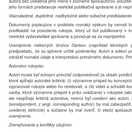
autora bez uvedenia jeho mena v zozname spoluautorov, použitie
jeho formách predstavuje neetické publikačné správanie a je nepri
Viacnásobné, duplicitné, nadbytočné alebo súbežné predkladanie
Dokumenty popisujúce v podstate rovnaký výskum by nemali byť 
predkladať na posúdenie rukopis, ktorý už bol publikovaný v 
neetické vydavateľské správanie a považuje sa za neprijateľné.
Uverejnenie niektorých druhov článkov (napríklad klinických
predpokladu, že sú splnené určité podmienky. Autori a editori 
odrážať rovnaké údaje a interpretáciu primárneho dokumentu. Pri
Autorstvo rukopisu
Autori musia byť schopní prevziať zodpovednosť za obsah predlože
ktoré spĺňajú autorské kritériá: (i) významne prispeli ku koncepcii,
vypracovali rukopis alebo ho revidovali; a (iii) videli a schválil
osoby, ktoré významne prispeli k práci uvádzanej v rukopise (ak
ale nespĺňajú kritériá autorstva, nesmú byť uvedení ako autori
(korešpondent, z angl. corresponding author) by mal zabezpečiť,
uvedenej definície) a súčasne by mal overiť, či všetci spoluauto
uverejnenie.
Zverejňovanie a konflikty záujmov