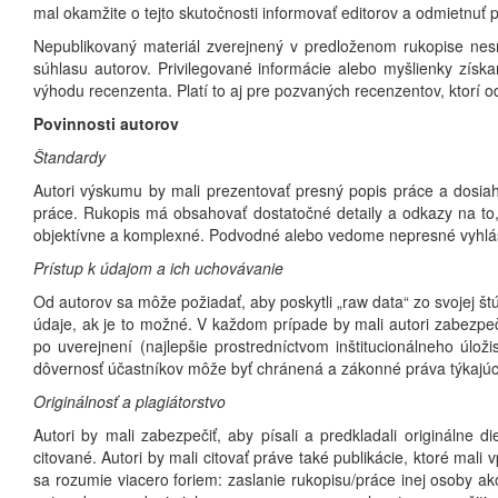
mal okamžite o tejto skutočnosti informovať editorov a odmietnuť 
Nepublikovaný materiál zverejnený v predloženom rukopise ne
súhlasu autorov. Privilegované informácie alebo myšlienky zí
výhodu recenzenta. Platí to aj pre pozvaných recenzentov, ktorí o
Povinnosti autorov
Štandardy
Autori výskumu by mali prezentovať presný popis práce a dosia
práce. Rukopis má obsahovať dostatočné detaily a odkazy na to,
objektívne a komplexné. Podvodné alebo vedome nepresné vyhláse
Prístup k údajom a ich uchovávanie
Od autorov sa môže požiadať, aby poskytli „raw data“ zo svojej št
údaje, ak je to možné. V každom prípade by mali autori zabezpe
po uverejnení (najlepšie prostredníctvom inštitucionálneho úlo
dôvernosť účastníkov môže byť chránená a zákonné práva týkajúc
Originálnosť a plagiátorstvo
Autori by mali zabezpečiť, aby písali a predkladali originálne d
citované. Autori by mali citovať práve také publikácie, ktoré mal
sa rozumie viacero foriem: zaslanie rukopisu/práce inej osoby ak