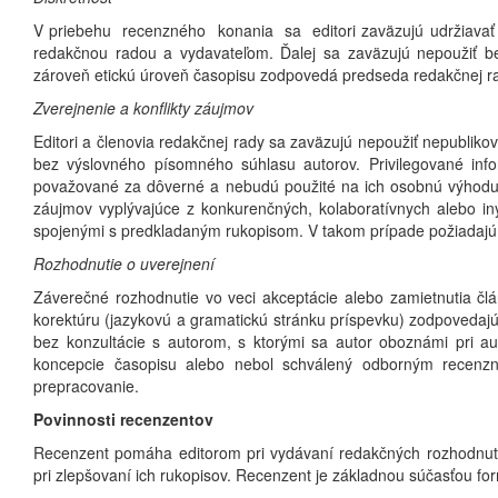
V priebehu recenzného konania sa editori zaväzujú udržiavať v
redakčnou radou a vydavateľom. Ďalej sa zaväzujú nepoužiť b
zároveň etickú úroveň časopisu zodpovedá predseda redakčnej r
Zverejnenie a konflikty záujmov
Editori a členovia redakčnej rady sa zaväzujú nepoužiť nepublik
bez výslovného písomného súhlasu autorov. Privilegované inf
považované za dôverné a nebudú použité na ich osobnú výhodu. E
záujmov vyplývajúce z konkurenčných, kolaboratívnych alebo iný
spojenými s predkladaným rukopisom. V takom prípade požiadajú
Rozhodnutie o uverejnení
Záverečné rozhodnutie vo veci akceptácie alebo zamietnutia člá
korektúru (jazykovú a gramatickú stránku príspevku) zodpovedajú 
bez konzultácie s autorom, s ktorými sa autor oboznámi pri au
koncepcie časopisu alebo nebol schválený odborným recenzn
prepracovanie.
Povinnosti recenzentov
Recenzent pomáha editorom pri vydávaní redakčných rozhodnut
pri zlepšovaní ich rukopisov. Recenzent je základnou súčasťou fo