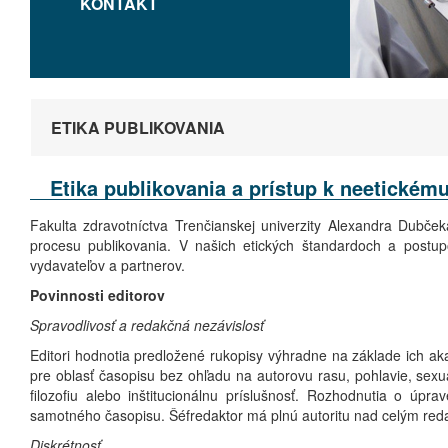
KONTAKT
ETIKA PUBLIKOVANIA
Etika publikovania a prístup k neetické
Fakulta zdravotníctva Trenčianskej univerzity Alexandra Dubče
procesu publikovania. V našich etických štandardoch a postu
vydavateľov a partnerov.
Povinnosti editorov
Spravodlivosť a redakčná nezávislosť
Editori hodnotia predložené rukopisy výhradne na základe ich aka
pre oblasť časopisu bez ohľadu na autorovu rasu, pohlavie, sexuá
filozofiu alebo inštitucionálnu príslušnosť. Rozhodnutia o úp
samotného časopisu. Šéfredaktor má plnú autoritu nad celým re
Diskrétnosť