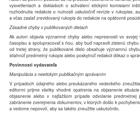
vysvetleniach a dokladoch o schválení etickými komisiami inš
rozhodnutia redakcie o nutnosti uskutočniť revízie v rukopise, 
a včas zaslať zrevidovaný rukopis do redakcie na opätovné posú
Zásadné chyby v publikovaných dielach
Ak autori objavia významné chyby alebo nepresnosti vo svojej v
časopisu a spolupracovať s ňou, aby buď napravili zistenú chybu 
od tretej strany, že publikované dielo obsahuje významnú chybu
stiahnúť predmetný rukopis alebo poskytnúť redakcii dôkaz o správn
Povinnosti vydavateľa
Manipulácia s neetickým publikačným správaním
V prípadoch údajného alebo preukázaného vedeckého zneužitia, 
editormi prijme všetky vhodné opatrenia na objasnenie situác
objasnenie alebo v najťažšom prípade odvolanie predmetnej p
zabránenie zverejnenia dokumentov, v ktorých došlo k pochybeniu
a vedome nepovolí, aby sa takéto zneužitie uskutočnilo.