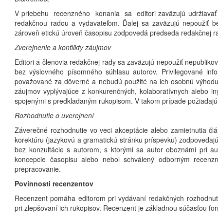
V priebehu recenzného konania sa editori zaväzujú udržiavať v
redakčnou radou a vydavateľom. Ďalej sa zaväzujú nepoužiť b
zároveň etickú úroveň časopisu zodpovedá predseda redakčnej r
Zverejnenie a konflikty záujmov
Editori a členovia redakčnej rady sa zaväzujú nepoužiť nepublik
bez výslovného písomného súhlasu autorov. Privilegované inf
považované za dôverné a nebudú použité na ich osobnú výhodu. E
záujmov vyplývajúce z konkurenčných, kolaboratívnych alebo iný
spojenými s predkladaným rukopisom. V takom prípade požiadajú
Rozhodnutie o uverejnení
Záverečné rozhodnutie vo veci akceptácie alebo zamietnutia člá
korektúru (jazykovú a gramatickú stránku príspevku) zodpovedajú 
bez konzultácie s autorom, s ktorými sa autor oboznámi pri au
koncepcie časopisu alebo nebol schválený odborným recenzn
prepracovanie.
Povinnosti recenzentov
Recenzent pomáha editorom pri vydávaní redakčných rozhodnut
pri zlepšovaní ich rukopisov. Recenzent je základnou súčasťou fo