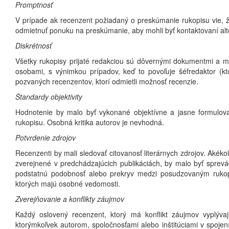
Promptnosť
V prípade ak recenzent požiadaný o preskúmanie rukopisu vie, 
odmietnuť ponuku na preskúmanie, aby mohli byť kontaktovaní alte
Diskrétnosť
Všetky rukopisy prijaté redakciou sú dôvernými dokumentmi a m
osobami, s výnimkou prípadov, keď to povoľuje šéfredaktor (kto
pozvaných recenzentov, ktorí odmietli možnosť recenzie.
Štandardy objektivity
Hodnotenie by malo byť vykonané objektívne a jasne formulova
rukopisu. Osobná kritika autorov je nevhodná.
Potvrdenie zdrojov
Recenzenti by mali sledovať citovanosť literárnych zdrojov. Aké
zverejnené v predchádzajúcich publikáciách, by malo byť sprevá
podstatnú podobnosť alebo prekryv medzi posudzovaným ruko
ktorých majú osobné vedomosti.
Zverejňovanie a konflikty záujmov
Každý oslovený recenzent, ktorý má konflikt záujmov vyplýva
ktorýmkoľvek autorom, spoločnosťami alebo inštitúciami v spo