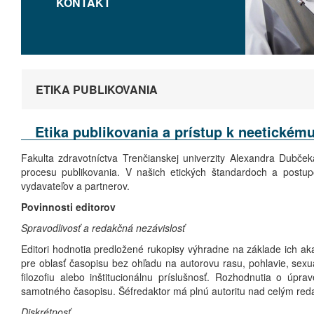
KONTAKT
ETIKA PUBLIKOVANIA
Etika publikovania a prístup k neetické
Fakulta zdravotníctva Trenčianskej univerzity Alexandra Dubče
procesu publikovania. V našich etických štandardoch a postu
vydavateľov a partnerov.
Povinnosti editorov
Spravodlivosť a redakčná nezávislosť
Editori hodnotia predložené rukopisy výhradne na základe ich aka
pre oblasť časopisu bez ohľadu na autorovu rasu, pohlavie, sexuá
filozofiu alebo inštitucionálnu príslušnosť. Rozhodnutia o úp
samotného časopisu. Šéfredaktor má plnú autoritu nad celým re
Diskrétnosť