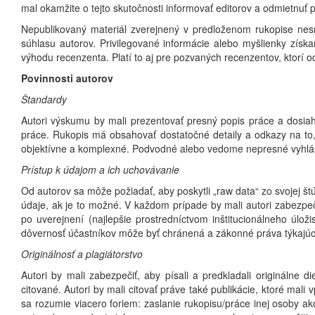
mal okamžite o tejto skutočnosti informovať editorov a odmietnuť 
Nepublikovaný materiál zverejnený v predloženom rukopise ne
súhlasu autorov. Privilegované informácie alebo myšlienky zí
výhodu recenzenta. Platí to aj pre pozvaných recenzentov, ktorí o
Povinnosti autorov
Štandardy
Autori výskumu by mali prezentovať presný popis práce a dosia
práce. Rukopis má obsahovať dostatočné detaily a odkazy na to,
objektívne a komplexné. Podvodné alebo vedome nepresné vyhláse
Prístup k údajom a ich uchovávanie
Od autorov sa môže požiadať, aby poskytli „raw data“ zo svojej št
údaje, ak je to možné. V každom prípade by mali autori zabezpe
po uverejnení (najlepšie prostredníctvom inštitucionálneho úlo
dôvernosť účastníkov môže byť chránená a zákonné práva týkajúc
Originálnosť a plagiátorstvo
Autori by mali zabezpečiť, aby písali a predkladali originálne d
citované. Autori by mali citovať práve také publikácie, ktoré mal
sa rozumie viacero foriem: zaslanie rukopisu/práce inej osoby ak