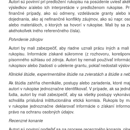
Autori sú povinní pri predložení rukopisu na posúdenie uviesť aké
výsledkov a/alebo ich interpretácie v predloženom rukopise. Prí
finančné prípady, ako sú odmeny, vzdelávacie granty alebo in
dojednania, ako aj nefinančné konflikty záujmov, ako sú napr. 
alebo materiáloch, o ktorých sa hovorí v rukopise. Mali by sa zv
akéhokoľvek iného referenčného čísla).
Potvrdenie zdrojov
Autori by mali zabezpečiť, aby riadne uznali prácu iných a mali
rukopisu. Informácie získané súkromne (z rozhovoru, korešpon
písomného súhlasu od zdroja. Autori by nemali používať informá
rukopisov alebo žiadostí o udelenie grantu, pokiaľ nedostali výsl
Klinické štúdie, experimentálne štúdie na zvieratách a štúdie s 
Ak štúdia zahŕňa chemikálie, postupy alebo zariadenia, ktoré m
autori v rukopise jednoznačne identifikovať. V prípade, ak sa jedná
ľudia, autori by mali zabezpečiť, aby sa všetky postupy vykonáv
schválila príslušná inštitucionálna etická komisia. Rukopis by 
v rukopise jednoznačne deklarovať informácie o získaní inform
právo na ochranu osobných údajov.
Recenzné konanie
Autori sú povinní podieľať sa na procese recenzného konania, pln