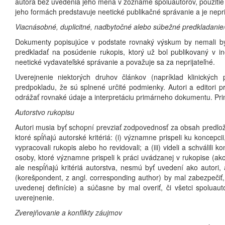
autora bez uvedenia jeho mena v zozname spoluautorov, použitie
jeho formách predstavuje neetické publikačné správanie a je nepri
Viacnásobné, duplicitné, nadbytočné alebo súbežné predkladanie
Dokumenty popisujúce v podstate rovnaký výskum by nemali byť 
predkladať na posúdenie rukopis, ktorý už bol publikovaný v 
neetické vydavateľské správanie a považuje sa za neprijateľné.
Uverejnenie niektorých druhov článkov (napríklad klinických
predpokladu, že sú splnené určité podmienky. Autori a editori 
odrážať rovnaké údaje a interpretáciu primárneho dokumentu. Pri
Autorstvo rukopisu
Autori musia byť schopní prevziať zodpovednosť za obsah predlože
ktoré spĺňajú autorské kritériá: (i) významne prispeli ku koncepcii,
vypracovali rukopis alebo ho revidovali; a (iii) videli a schválil
osoby, ktoré významne prispeli k práci uvádzanej v rukopise (ak
ale nespĺňajú kritériá autorstva, nesmú byť uvedení ako autori
(korešpondent, z angl. corresponding author) by mal zabezpečiť,
uvedenej definície) a súčasne by mal overiť, či všetci spoluauto
uverejnenie.
Zverejňovanie a konflikty záujmov