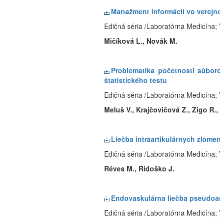
Manažment informácií vo verejn
Edičná séria /Laboratórna Medicína; 
Mičíková L., Novák M.
Problematika početnosti súboro
štatistického testu
Edičná séria /Laboratórna Medicína; 
Meluš V., Krajčovičová Z., Zigo R.,
Liečba intraartikulárnych zlome
Edičná séria /Laboratórna Medicína; 
Réves M., Ridoško J.
Endovaskulárna liečba pseudoane
Edičná séria /Laboratórna Medicína; 