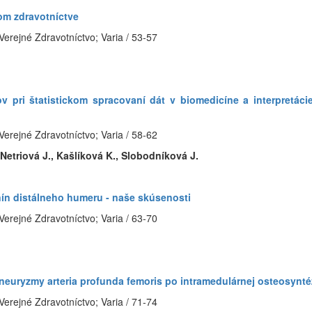
om zdravotníctve
Verejné Zdravotníctvo; Varia / 53-57
v pri štatistickom spracovaní dát v biomedicíne a interpretácie
Verejné Zdravotníctvo; Varia / 58-62
 Netriová J., Kašlíková K., Slobodníková J.
nín distálneho humeru - naše skúsenosti
Verejné Zdravotníctvo; Varia / 63-70
uryzmy arteria profunda femoris po intramedulárnej osteosyntéz
Verejné Zdravotníctvo; Varia / 71-74