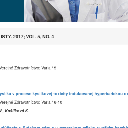
TY. 2017; VOL. 5, NO. 4
erejné Zdravotníctvo; Varia / 5
yslíka v procese kyslíkovej toxicity indukovanej hyperbarickou 
Verejné Zdravotníctvo; Varia / 6-10
V., Kašlíková K.
h zlúčenín v ľudskom sére a v materskom mlieku využitím kombi