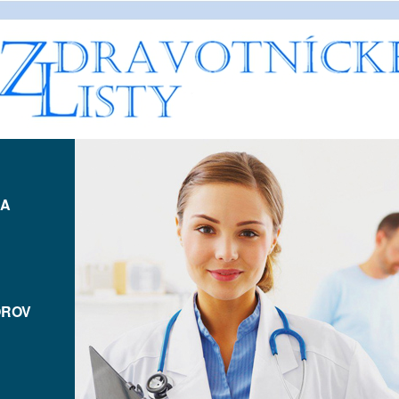
IA
OROV