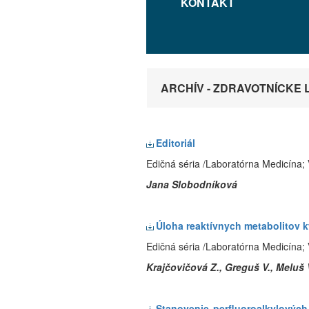
KONTAKT
ARCHÍV - ZDRAVOTNÍCKE LIS
Editoriál
Edičná séria /Laboratórna Medicína; V
Jana Slobodníková
Úloha reaktívnych
metabolitov k
Edičná séria /Laboratórna Medicína; 
Krajčovičová Z., Greguš V., Meluš 
Stanovenie
perfluoroalkylovýc