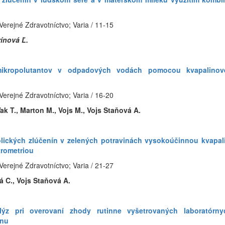
Verejné Zdravotníctvo; Varia / 11-15
rínová Ľ.
ia mikropolutantov v odpadových vodách pomocou kvapalinov
Verejné Zdravotníctvo; Varia / 16-20
k T., Marton M., Vojs M., Vojs Staňová A.
nolických zlúčenín v zelených potravinách vysokoúčinnou kvapa
rometriou
Verejné Zdravotníctvo; Varia / 21-27
á C., Vojs Staňová A.
nalýz pri overovaní zhody rutinne vyšetrovaných laboratórn
énu