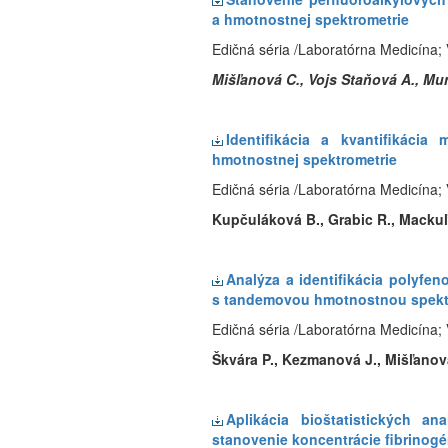
a hmotnostnej spektrometrie
Edičná séria /Laboratórna Medicína; 
Mišľanová C., Vojs Staňová A., Mu
Identifikácia a kvantifikác
hmotnostnej spektrometrie
Edičná séria /Laboratórna Medicína; 
Kupčuláková B., Grabic R., Mackuľa
Analýza a identifikácia polyfe
s tandemovou hmotnostnou spekt
Edičná séria /Laboratórna Medicína; 
Škvára P., Kezmanová J., Mišľanov
Aplikácia bioštatistických a
stanovenie koncentrácie fibrinog