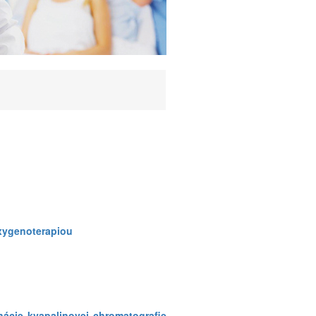
oxygenoterapiou
nácie kvapalinovej chromatografie