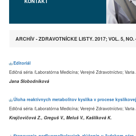
KONTAKT
ARCHÍV - ZDRAVOTNÍCKE LISTY. 2017; VOL. 5, NO. 
Editoriál
Edičná séria /Laboratórna Medicína; Verejné Zdravotníctvo; Varia 
Jana Slobodníková
Úloha reaktívnych
metabolitov kyslíka v procese kyslíkov
Edičná séria /Laboratórna Medicína; Verejné Zdravotníctvo; Varia 
Krajčovičová Z., Greguš V., Meluš V., Kašlíková K.
Stanovenie
perfluoroalkylových zlúčenín v ľudskom sére