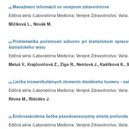
Manažment informácií vo verejnom zdravotníctve
Edičná séria /Laboratórna Medicína; Verejné Zdravotníctvo; Varia 
Mičíková L., Novák M.
Problematika početnosti súborov pri štatistickom spracov
štatistického testu
Edičná séria /Laboratórna Medicína; Verejné Zdravotníctvo; Varia 
Meluš V., Krajčovičová Z., Zigo R., Netriová J., Kašlíková K.,
Liečba intraartikulárnych zlomenín distálneho humeru - na
Edičná séria /Laboratórna Medicína; Verejné Zdravotníctvo; Varia 
Réves M., Ridoško J.
Endovaskulárna liečba pseudoaneuryzmy arteria profunda f
Edičná séria /Laboratórna Medicína; Verejné Zdravotníctvo; Varia 