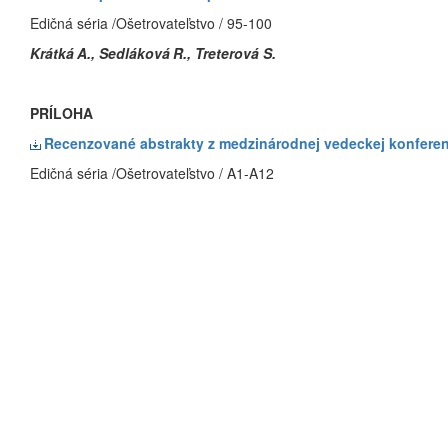
Edičná séria /Ošetrovateľstvo / 95-100
Krátká
A., Sedláková
R., Treterová S.
PRÍLOHA
Recenzované abstrakty z medzinárodnej vedeckej konferenc
Edičná séria /Ošetrovateľstvo / A1-A12