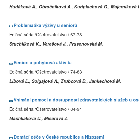
Hudáková A., Obročníková A., Kuriplachová G., Majerníková 
Problematika výživy u seniorů
Edičná séria /Ošetrovateľstvo / 67-73
Stuchlíková K., Verešová J., Prusenovská M.
Seniori a pohybová aktivita
Edičná séria /Ošetrovateľstvo / 74-83
Libová Ľ., Solgajová A., Zrubcová D., Jankechová M.
Vnímání pomoci a dostupnosti zdravotnických služeb u osa
Edičná séria /Ošetrovateľstvo / 84-94
Mastiliaková D., Mísařová Ž.
Domácí péče v České republice a Nizozemí