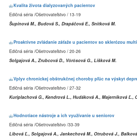
Kvalita života dialyzovaných pacientov
Edičná séria /Ošetrovateľstvo / 13-19
Šupínová M., Budová S., Drapáčová E., Snitková M.
Proaktívne zvládanie záťaže u pacientov so sklerózou mult
Edičná séria /Ošetrovateľstvo / 20-26
Solgajová A., Zrubcová D., Vӧrӧsová G., Líšková M.
Vplyv chronickej obštrukčnej choroby pľúc na výskyt depr
Edičná séria /Ošetrovateľstvo / 27-32
Kuriplachová G., Kendrová L., Hudáková A., Majerníková Ľ., C
Hodnotiace nástroje a ich využívanie u seniorov
Edičná séria /Ošetrovateľstvo /33-39
Libová Ľ., Solgajová A., Jankechová M., Otrubová J., Balková