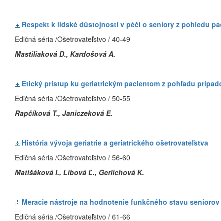
Respekt k lidské důstojnosti v péči o seniory z pohledu pa
Edičná séria /Ošetrovateľstvo / 40-49
Mastiliaková D., Kardošová A.
Etický prístup ku geriatrickým pacientom z pohľadu prípad
Edičná séria /Ošetrovateľstvo / 50-55
Rapčíková T., Janiczeková E.
História vývoja geriatrie a geriatrického ošetrovateľstva
Edičná séria /Ošetrovateľstvo / 56-60
Matišáková I.,
Libová Ľ., Gerlichová K.
Meracie nástroje na hodnotenie funkčného stavu seniorov
Edičná séria /Ošetrovateľstvo / 61-66