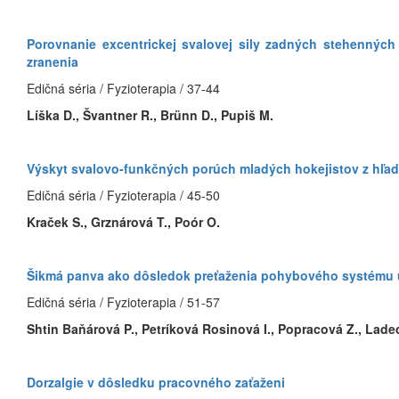
Porovnanie excentrickej svalovej sily zadných stehenných s
zranenia
Edičná séria / Fyzioterapia / 37-44
Líška D., Švantner R., Brünn D., Pupiš M.
Výskyt svalovo-funkčných porúch mladých hokejistov z hľa
Edičná séria / Fyzioterapia / 45-50
Kraček S., Grznárová T., Poór O.
Šikmá panva ako dôsledok preťaženia pohybového systému 
Edičná séria / Fyzioterapia / 51-57
Shtin Baňárová P., Petríková Rosinová I., Popracová Z., Lade
Dorzalgie v dôsledku pracovného zaťaženi