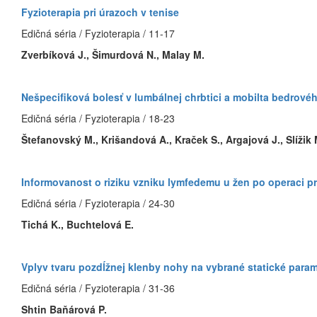
Fyzioterapia pri úrazoch v tenise
Edičná séria / Fyzioterapia / 11-17
Zverbíková J., Šimurdová N., Malay M.
Nešpecifiková bolesť v lumbálnej chrbtici a mobilta bedrové
Edičná séria / Fyzioterapia / 18-23
Štefanovský M., Krišandová A., Kraček S., Argajová J., Slížik 
Informovanost o riziku vzniku lymfedemu u žen po operaci p
Edičná séria / Fyzioterapia / 24-30
Tichá K., Buchtelová E.
Vplyv tvaru pozdĺžnej klenby nohy na vybrané statické param
Edičná séria / Fyzioterapia / 31-36
Shtin Baňárová P.