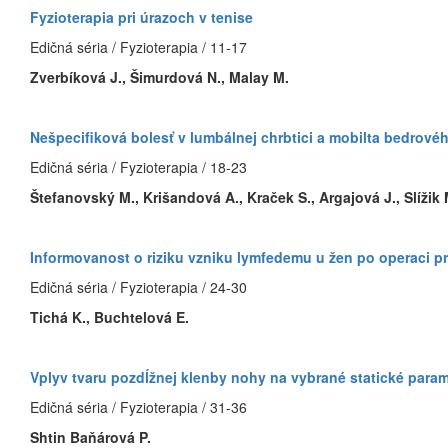
Fyzioterapia pri úrazoch v tenise
Edičná séria / Fyzioterapia / 11-17
Zverbíková J., Šimurdová N., Malay M.
Nešpecifiková bolesť v lumbálnej chrbtici a mobilta bedrové
Edičná séria / Fyzioterapia / 18-23
Štefanovský M., Krišandová A., Kraček S., Argajová J., Slížik 
Informovanost o riziku vzniku lymfedemu u žen po operaci p
Edičná séria / Fyzioterapia / 24-30
Tichá K., Buchtelová E.
Vplyv tvaru pozdĺžnej klenby nohy na vybrané statické param
Edičná séria / Fyzioterapia / 31-36
Shtin Baňárová P.