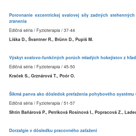
Porovnanie excentrickej svalovej sily zadných stehenných s
zranenia
Edičná séria / Fyzioterapia / 37-44
Líška D., Švantner R., Brünn D., Pupiš M.
Výskyt svalovo-funkčných porúch mladých hokejistov z hľa
Edičná séria / Fyzioterapia / 45-50
Kraček S., Grznárová T., Poór O.
Šikmá panva ako dôsledok preťaženia pohybového systému 
Edičná séria / Fyzioterapia / 51-57
Shtin Baňárová P., Petríková Rosinová I., Popracová Z., Lade
Dorzalgie v dôsledku pracovného zaťaženi