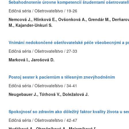
Sebahodnotenie úrovne kompetencií študentami ošetrovateľs
Edičná séria / Ošetrovateľstvo / 19-26
Nemcová J., Hlinková E., Ovšonková A., Grendár M., Derňarov
M., Kajander-Unkuri S.
Vnímání nedokončené ošetřovatelské péče všeobecnými a pr
Edičná séria / Ošetrovateľstvo / 27-33
Marková I., Jarošová D.
Postoj sester k pacientům s tělesným znevýhodněním
Edičná séria / Ošetrovateľstvo / 34-41
Neugebauer J., Tóthová V., Doležalová J.
Spokojnosť so zdravím ako dôležitý faktor kvality života u s
Edičná séria / Ošetrovateľstvo / 42-47
Hudáková A., Obročníková A., Majerníková Ľ.