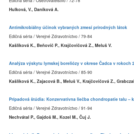
Edičná séria / Ošetrovateľstvo / 72-78
Hulková, V., Daníková A.
Antimikrobiálny účinok vybraných zmesí prírodných látok
Edičná séria / Verejné Zdravotníctvo / 79-84
Kašlíková K., Beňovič P., Krajčovičová Z., Meluš V.
Analýza výskytu lymskej boreliózy v okrese Čadca v rokoch 
Edičná séria / Verejné Zdravotníctvo / 85-90
Kašlíková K., Zajacová B., Meluš V., Krajčovičová Z., Grabcza
Prípadová štúdia: Konzervatívna liečba chondropatie talu – k
Edičná séria / Verejné Zdravotníctvo / 91-94
Nechvátal P., Gajdoš M., Kozel M., Čuj J.