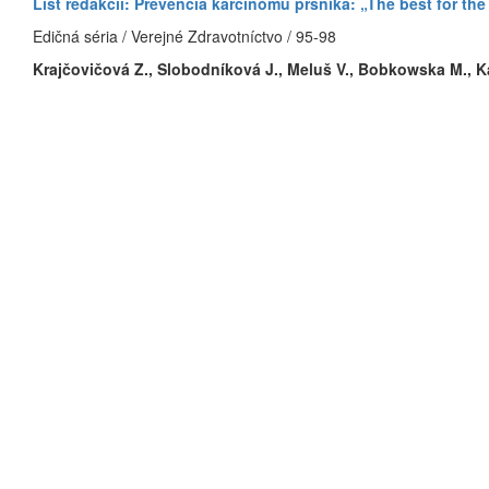
List redakcii: Prevencia karcinómu prsníka: „The best for the
Edičná séria / Verejné Zdravotníctvo / 95-98
Krajčovičová Z., Slobodníková J., Meluš V., Bobkowska M., K