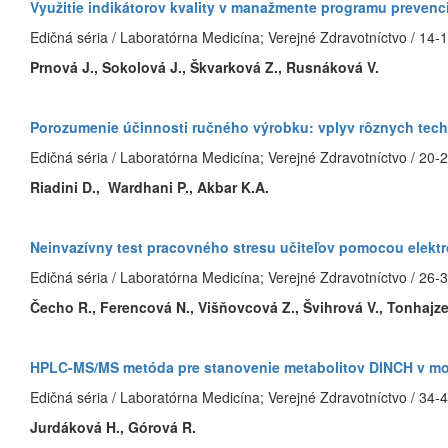
Využitie indikátorov kvality v manažmente programu preven
Edičná séria / Laboratórna Medicína; Verejné Zdravotníctvo / 14-
Prnová J., Sokolová J., Škvarková Z., Rusnáková V.
Porozumenie účinnosti ručného výrobku: vplyv rôznych tech
Edičná séria / Laboratórna Medicína; Verejné Zdravotníctvo / 20-
Riadini D., Wardhani P., Akbar K.A.
Neinvazívny test pracovného stresu učiteľov pomocou elektro
Edičná séria / Laboratórna Medicína; Verejné Zdravotníctvo / 26-
Čecho R., Ferencová N., Višňovcová Z., Švihrová V., Tonhajze
HPLC-MS/MS metóda pre stanovenie metabolitov DINCH v mo
Edičná séria / Laboratórna Medicína; Verejné Zdravotníctvo / 34-
Jurdáková H., Górová R.