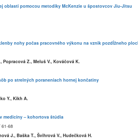
ej oblasti pomocou metodiky McKenzie u špostovcov Jiu-Jitsu
v klenby nohy počas pracovného výkonu na vznik pozdĺžneho ploc
., Popracová Z., Meluš V., Kováčová K.
 osôb po strelných poraneniach hornej končatiny
ko Y., Kikh A.
v medicíny – kohortova štúdia
/ 61-68
nová J., Baška T., Švihrová V., Hudečková H.