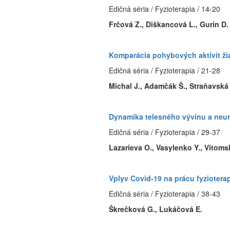
Edičná séria / Fyzioterapia / 14-20
Frčová Z., Diškancová L., Gurín D.
Komparácia pohybových aktivít ž
Edičná séria / Fyzioterapia / 21-28
Michal J., Adamčák Š., Straňavská
Dynamika telesného vývinu a neur
Edičná séria / Fyzioterapia / 29-37
Lazarieva O., Vasylenko Y., Vitoms
Vplyv Covid-19 na prácu fyziotera
Edičná séria / Fyzioterapia / 38-43
Škrečková G., Lukáčová E.