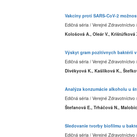
Vakcíny proti SARS-CoV-2 možnosti
Edičná séria / Verejné Zdravotníctvo 
Kološová A., Oleár V., Krištúfková
Výskyt gram pozitívnych baktérií 
Edičná séria / Verejné Zdravotníctvo 
Divékyová K., Kašlíková K., Štefko
Analýza konzumácie alkoholu u š
Edičná séria / Verejné Zdravotníctvo 
Štefanová E., Trháčová N., Malobic
Sledovanie tvorby biofilmu u bak
Edičná séria / Verejné Zdravotníctvo 