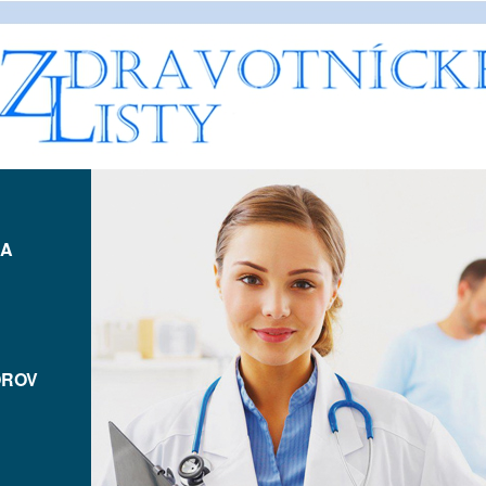
IA
OROV