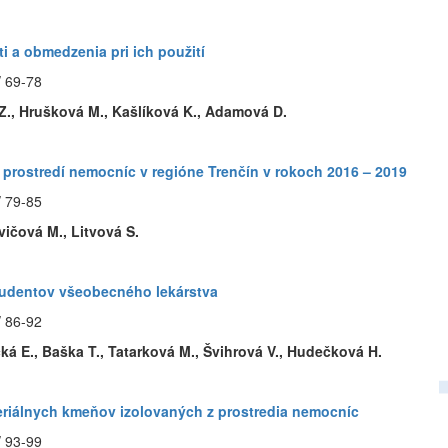
 a obmedzenia pri ich použití
/ 69-78
 Z., Hrušková M., Kašlíková K., Adamová D.
v prostredí nemocníc v regióne Trenčín v rokoch 2016 – 2019
/ 79-85
vičová M., Litvová S.
tudentov všeobecného lekárstva
/ 86-92
ká E., Baška T., Tatarková M., Švihrová V., Hudečková H.
teriálnych kmeňov izolovaných z prostredia nemocníc
/ 93-99