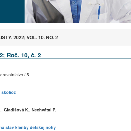
TY. 2022; VOL. 10. NO. 2
2; Roč. 10, č. 2
dravotníctvo / 5
 skolióz
., Gladišová K., Nechvátal P.
 na stav klenby detskej nohy