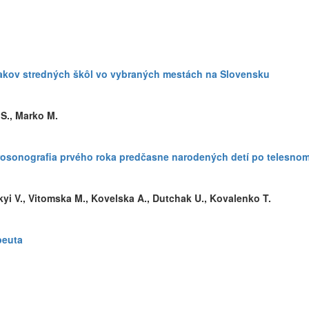
iakov stredných škôl vo vybraných mestách na Slovensku
 S., Marko M.
osonografia prvého roka predčasne narodených detí po telesno
kyi V., Vitomska M., Kovelska A., Dutchak U., Kovalenko T.
peuta