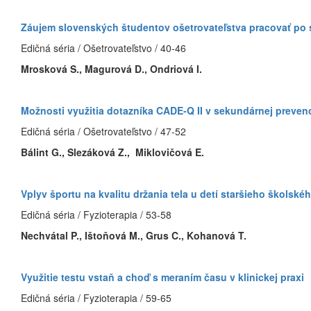
Záujem slovenských študentov ošetrovateľstva pracovať po
Edičná séria / Ošetrovateľstvo / 40-46
Mrosková S., Magurová D., Ondriová I.
Možnosti využitia dotazníka CADE-Q II v sekundárnej preve
Edičná séria / Ošetrovateľstvo / 47-52
Bálint G., Slezáková Z., Miklovičová E.
Vplyv športu na kvalitu držania tela u detí staršieho školské
Edičná séria / Fyzioterapia / 53-58
Nechvátal P., Ištoňová M., Grus C., Kohanová T.
Využitie testu vstaň a choď s meraním času v klinickej praxi
Edičná séria / Fyzioterapia / 59-65