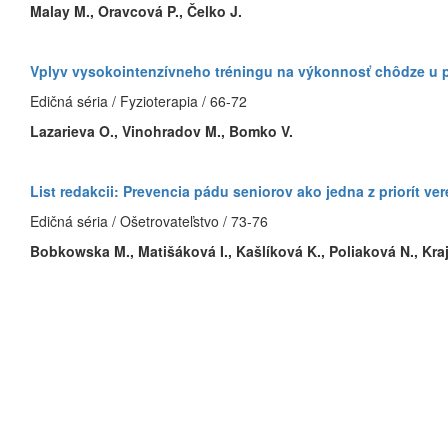
Malay M., Oravcová P., Čelko J.
Vplyv vysokointenzívneho tréningu na výkonnosť chôdze u p
Edičná séria / Fyzioterapia / 66-72
Lazarieva O., Vinohradov M., Bomko V.
List redakcii: Prevencia pádu seniorov ako jedna z priorít v
Edičná séria / Ošetrovateľstvo / 73-76
Bobkowska M., Matišáková I., Kašlíková K., Poliaková N., Kra