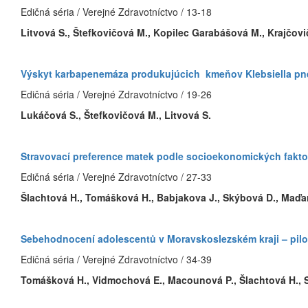
Edičná séria / Verejné Zdravotníctvo / 13-18
Litvová S., Štefkovičová M., Kopilec Garabášová M., Krajčovi
Výskyt karbapenemáza produkujúcich kmeňov Klebsiella pne
Edičná séria / Verejné Zdravotníctvo / 19-26
Lukáčová S., Štefkovičová M., Litvová S.
Stravovací preference matek podle socioekonomických faktor
Edičná séria / Verejné Zdravotníctvo / 27-33
Šlachtová H., Tomášková H., Babjakova J., Skýbová D., Maďar
Sebehodnocení adolescentů v Moravskoslezském kraji – pilo
Edičná séria / Verejné Zdravotníctvo / 34-39
Tomášková H., Vidmochová E., Macounová P., Šlachtová H., 