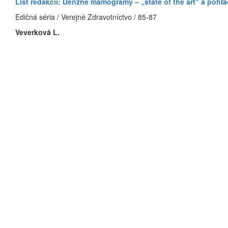
List redakcii: Denzné mamogramy – „state of the art“ a pohľ
Edičná séria / Verejné Zdravotníctvo / 85-87
Veverková L.