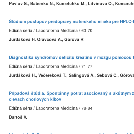
Pavlov S., Babenko N., Kumetchko M., Litvinova O., Komarch
Štúdium postupov predúpravy materského mlieka pre HPLC-M
Edičná séria / Laboratórna Medicína / 63-70
Jurdáková H. Oravcová A., Górová R.
Diagnostika syndrómov deficitu kreatínu v mozgu pomocou 
Edičná séria / Laboratórna Medicína / 71-77
Jurdáková H., Večereková T., Šalingová A., Šebová C., Górov
Prípadová štúdia: Spontánny potrat asociovaný s akútnym
cievach choriových klkov
Edičná séria / Laboratórna Medicína / 78-84
Bartoš V.